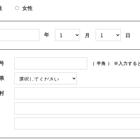
性
女性
年
月
日
号
（ 半角 ） ※入力す
県
村