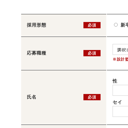
採用形態
新
必須
応募職種
必須
※設計
性
氏名
必須
セイ