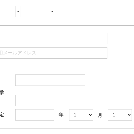
-
-
学
定
年
月