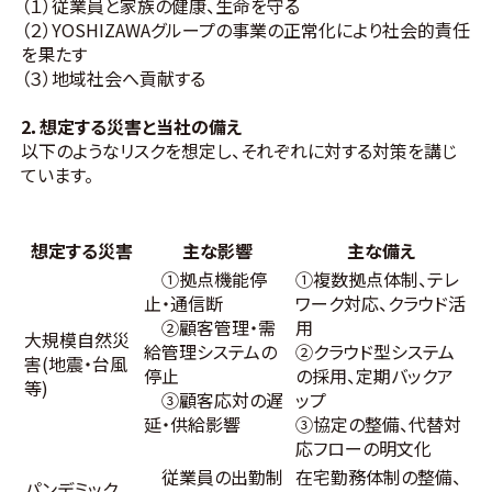
（１）従業員と家族の健康、生命を守る
（２）YOSHIZAWAグループの事業の正常化により社会的責任
を果たす
（３）地域社会へ貢献する
2．想定する災害と当社の備え
以下のようなリスクを想定し、それぞれに対する対策を講じ
ています。
想定する災害
主な影響
主な備え
①拠点機能停
①複数拠点体制、テレ
止・通信断
ワーク対応、クラウド活
②顧客管理・需
用
大規模自然災
給管理システムの
②クラウド型システム
害(地震・台風
停止
の採用、定期バックア
等)
③顧客応対の遅
ップ
延・供給影響
③協定の整備、代替対
応フローの明文化
従業員の出勤制
在宅勤務体制の整備、
パンデミック